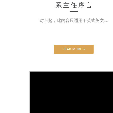
系 主 任 序 言
对不起，此内容只适用于英式英文. ...
READ MORE »