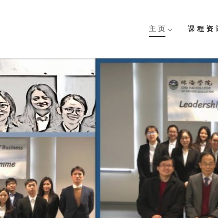
主 页
课 程 资 