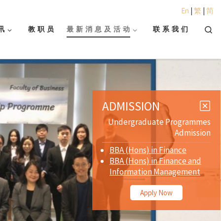
En
|
繁
|
简
Searc
讯
教 职 员
最 新 消 息 及 活 动
联 系 我 们
ADMISSION
Undergraduate Programmes
Admission
BBA (Hons) in Finance
BBA (Hons) in Finance and
Information Management
Apply Now