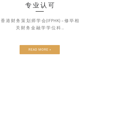
专 业 认 可
香 港 财 务 策 划 师 学 会(IFPHK) – 修 毕 相
关 财 务 金 融 学 学 位 科 ...
READ MORE »