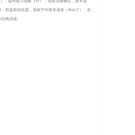
R），盈利能力指数（PI ），现金流量确定，资本成
券，权益和优先股，加权平均资本成本（WACC），杠
本结构决策。