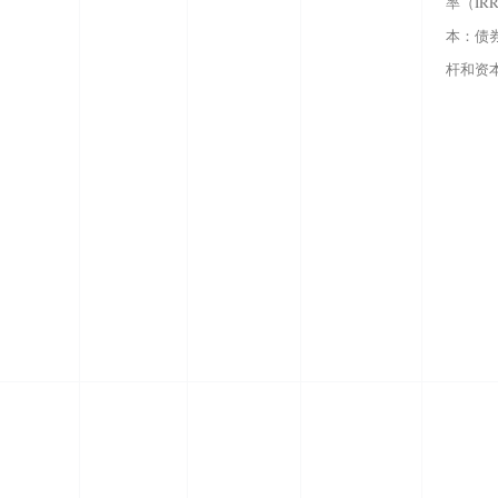
率（IR
本：债
杆和资