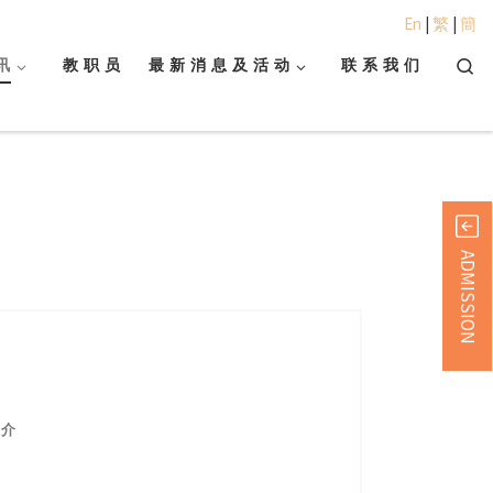
En
|
繁
|
簡
Searc
讯
教 职 员
最 新 消 息 及 活 动
联 系 我 们
ADMISSION
 介