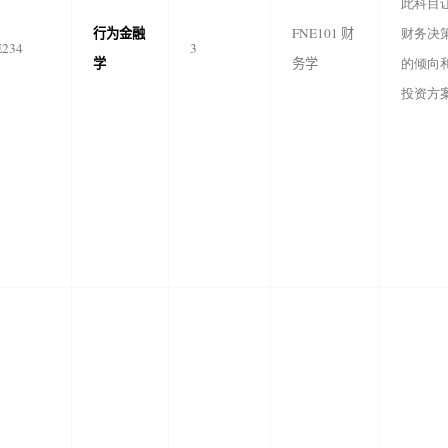
此科目
行为金融
FNE101
财
财务决
E234
3
学
务学
的倾向
投资方