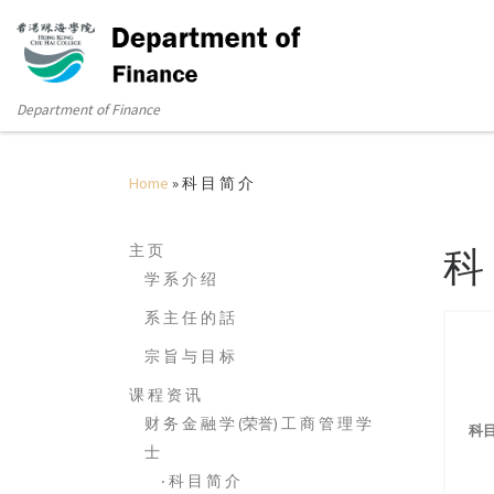
Department of Finance
Home
»
科 目 简 介
主 页
科
学 系 介 绍
系 主 任 的 話
宗 旨 与 目 标
课 程 资 讯
财 务 金 融 学 (荣誉) 工 商 管 理 学
科
士
‧ 科 目 简 介