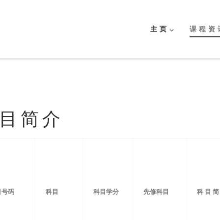
主 页
课 程 资 
 目 简 介
目号码
科目
科目学分
先修科目
科 目 简