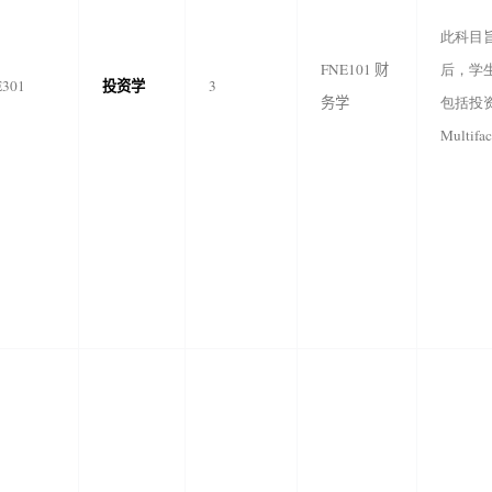
此科目
FNE101
财
后，学
投资学
E301
3
务学
包括投资
Multi