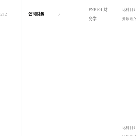
FNE101
财
此科目让
公司财务
E212
3
务学
务原理
此科目