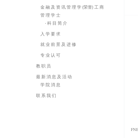
金 融 及 资 讯 管 理 学 (荣誉) 工 商
管 理 学 士
‧ 科 目 简 介
入 学 要 求
就 业 前 景 及 进 修
专 业 认 可
教 职 员
最 新 消 息 及 活 动
学 院 消 息
联 系 我 们
FN