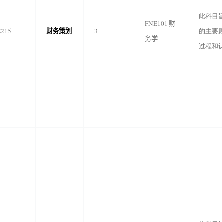
此科目
FNE101
财
财务策划
E215
3
的主要
务学
过程和