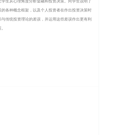
让学生从心理角度分析金融和投资决策。向学生说明了
策的各种概念框架，以及个人投资者在作出投资决策时
和与传统投资理论的差误，并运用这些差误作出更有利
案。