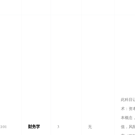
此科目
术：资
本概念
财务学
E101
3
无
值，风